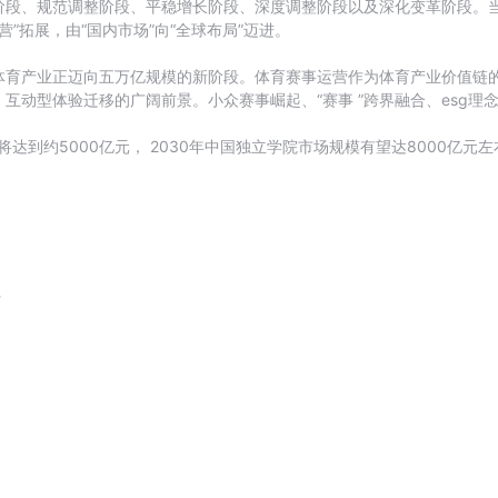
阶段、规范调整阶段、平稳增长阶段、深度调整阶段以及深化变革阶段。当
运营”拓展，由“国内市场”向“全球布局”迈进。
体育产业正迈向五万亿规模的新阶段。体育赛事运营作为体育产业价值链
互动型体验迁移的广阔前景。小众赛事崛起、“赛事 ”跨界融合、esg
达到约5000亿元， 2030年中国独立学院市场规模有望达8000亿元左
请