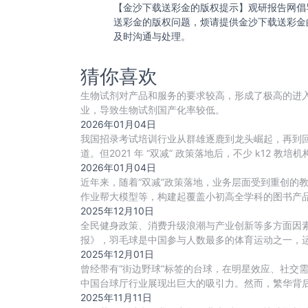
【金沙下载送彩金的版权提示】观研报告网倡
送彩金的版权问题，烦请提供金沙下载送彩金
及时沟通与处理。
猜你喜欢
生物试剂对产品和服务的要求较高，形成了极高的进
业，导致生物试剂国产化率较低。
2026年01月04日
我国招录考试培训行业从群雄逐鹿到龙头崛起，再到回
道。但2021 年 “双减” 政策落地后，不少 k1
2026年01月04日
近年来，随着“双减”政策落地，业务层面受到重创的
作业帮大模型等，构建起覆盖小初高全学科的图书产品
2025年12月10日
全民健身政策、消费升级浪潮与产业创新等多方面因素
报》，羽毛球是中国参与人数最多的体育运动之一，运
动
2025年12月01日
曾经带有“街边野球”标签的台球，在明星效应、社交需
中国台球厅行业展现出巨大的吸引力。然而，繁华背
2025年11月11日