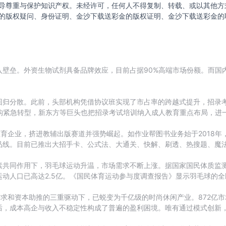
导尊重与保护知识产权。未经许可，任何人不得复制、转载、或以其他方
的版权疑问、身份证明、金沙下载送彩金的版权证明、金沙下载送彩金的
入壁垒。外资生物试剂具备品牌效应，目前占据90%高端市场份额。而国
归分散。此前，头部机构凭借协议班实现了市占率的跨越式提升，招录考试
2 教培机构紧急转型，新东方等巨头也把招录考试培训纳入成人教育重点布局
教育企业，挤进教辅出版赛道并强势崛起。如作业帮图书业务始于2018年
线。目前已推出大招手卡、公式法、大通关、快解、刷透、热搜题、魔法
共同作用下，羽毛球运动升温，市场需求不断上涨。据国家国民体质监测
动人口已高达2.5亿。《国民体育运动参与度调查报告》显示羽毛球的全
求和资本助推的三重驱动下，已蜕变为千亿级的时尚休闲产业。872亿市
后，成本高企与收入不稳定性构成了普遍的盈利困境。唯有通过模式创新