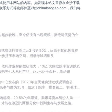
式使用本网站的内容。如发现本站文章存在金沙下载
联系方式等发邮件至
kf@chinabaogao.com
，我们将
内起步较晚，至今仍没有出现规模占据绝对优势的企
培训行业高点cr3 接近50%，远高于其他教育赛
，进一步挤压市场空间，招录考试培训头
，依托作业帮的教研能力，10亿 大数据题库资源以及
书等七大系列产品，sku已达千余种，单品销
中心发布的《2020年全民健身活动状况调查公
民参与度为35%，仅次于跑步，排名第二。羽毛球运
场规模、20.5%的年增速、腾讯等资本纷纷入局——
，才能在激烈的两极分化中找到生存与发展之路。