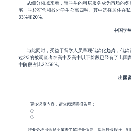
从细分领域来看，留学生的租房服务成为市场的炙热
宅、学校宿舍和校外学生公寓四种。其中选择居住在私
33%和20%。
中国学
与此同时，受益于留学人员呈现低龄化趋势，低龄留
过2/3的被调查者在高中及高中以下阶段已经有了出国留
中阶段占比22.58%。
出国
更多深度内容，请查阅观研报告网：
《
》
《
》
行业分析报告是决策者了解行业信息、掌握行业现状、判断