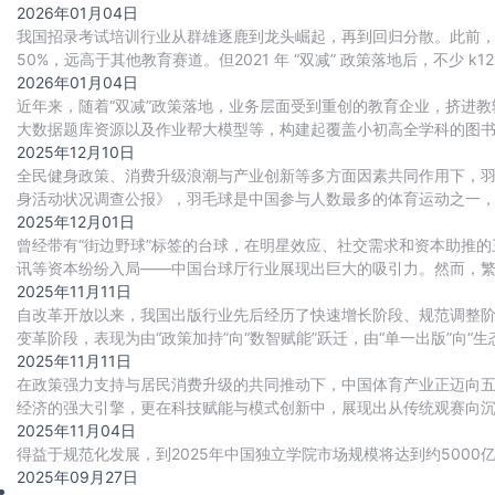
2026年01月04日
我国招录考试培训行业从群雄逐鹿到龙头崛起，再到回归分散。此前，
50%，远高于其他教育赛道。但2021 年 “双减” 政策落地后，不
压市场空间，招录考试培训头
2026年01月04日
近年来，随着“双减”政策落地，业务层面受到重创的教育企业，挤进教
大数据题库资源以及作业帮大模型等，构建起覆盖小初高全学科的图
系列产品，sku已达千余种，单品销
2025年12月10日
全民健身政策、消费升级浪潮与产业创新等多方面因素共同作用下，羽
身活动状况调查公报》，羽毛球是中国参与人数最多的体育运动之一，
35%，仅次于跑步，排名第二。羽毛球运动
2025年12月01日
曾经带有“街边野球”标签的台球，在明星效应、社交需求和资本助推的
讯等资本纷纷入局——中国台球厅行业展现出巨大的吸引力。然而，
激烈的两极分化中找到生存与发展之路。
2025年11月11日
自改革开放以来，我国出版行业先后经历了快速增长阶段、规范调整
变革阶段，表现为‌由“政策加持”向“数智赋能”跃迁，由“单一出版”向“生
2025年11月11日
在政策强力支持与居民消费升级的共同推动下，中国体育产业正迈向
经济的强大引擎，更在科技赋能与模式创新中，展现出从传统观赛向沉浸
及下沉市场的开拓，共同勾勒出行业高质量
2025年11月04日
得益于规范化发展，到2025年中国独立学院市场规模将达到约5000亿
2025年09月27日