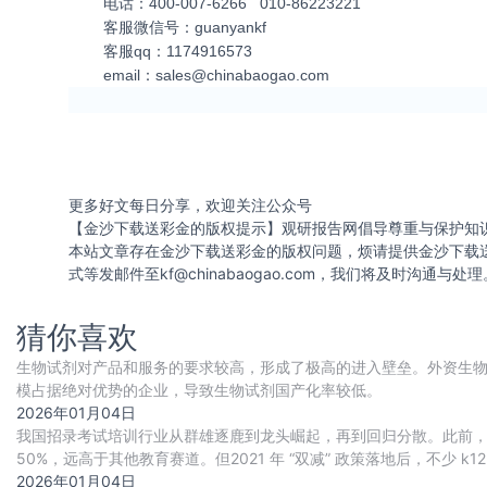
电话：400-007-6266 010-86223221
客服微信号：guanyankf
客服qq：1174916573
email：
sales@chinabaogao.com
更多好文每日分享，欢迎关注公众号
【金沙下载送彩金的版权提示】观研报告网倡导尊重与保护知
本站文章存在金沙下载送彩金的版权问题，烦请提供金沙下载
式等发邮件至
kf@chinabaogao.com
，我们将及时沟通与处理
猜你喜欢
生物试剂对产品和服务的要求较高，形成了极高的进入壁垒。外资生物
模占据绝对优势的企业，导致生物试剂国产化率较低。
2026年01月04日
我国招录考试培训行业从群雄逐鹿到龙头崛起，再到回归分散。此前，
50%，远高于其他教育赛道。但2021 年 “双减” 政策落地后，不
压市场空间，招录考试培训头
2026年01月04日