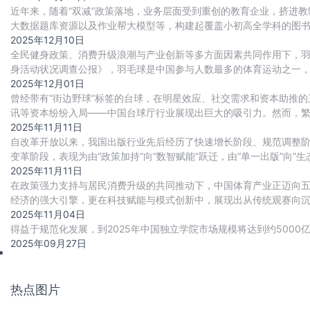
近年来，随着“双减”政策落地，业务层面受到重创的教育企业，挤进教
大数据题库资源以及作业帮大模型等，构建起覆盖小初高全学科的图
系列产品，sku已达千余种，单品销
2025年12月10日
全民健身政策、消费升级浪潮与产业创新等多方面因素共同作用下，羽
身活动状况调查公报》，羽毛球是中国参与人数最多的体育运动之一，
35%，仅次于跑步，排名第二。羽毛球运动
2025年12月01日
曾经带有“街边野球”标签的台球，在明星效应、社交需求和资本助推的
讯等资本纷纷入局——中国台球厅行业展现出巨大的吸引力。然而，
激烈的两极分化中找到生存与发展之路。
2025年11月11日
自改革开放以来，我国出版行业先后经历了快速增长阶段、规范调整
变革阶段，表现为‌由“政策加持”向“数智赋能”跃迁，由“单一出版”向“生
2025年11月11日
在政策强力支持与居民消费升级的共同推动下，中国体育产业正迈向
经济的强大引擎，更在科技赋能与模式创新中，展现出从传统观赛向沉浸
及下沉市场的开拓，共同勾勒出行业高质量
2025年11月04日
得益于规范化发展，到2025年中国独立学院市场规模将达到约5000亿
2025年09月27日
热点图片