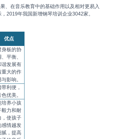
果、在音乐教育中的基础作用以及相对更易入
019年我国新增钢琴培训企业3042家。
优点
对身板的协
调、平衡、
和谐发展有
着重大的作
用与影响。
携带利便，
音色优美。
能培养小孩
子毅力和耐
力，使孩子
的感情越发
细腻，提高