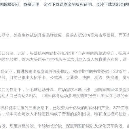
的版权疑问、身份证明、金沙下载送彩金的版权证明、金沙下载送彩金的
入壁垒。外资生物试剂具备品牌效应，目前占据90%高端市场份额。而国
归分散。此前，头部机构凭借协议班实现了市占率的跨越式提升，招录考试
2 教培机构紧急转型，新东方等巨头也把招录考试培训纳入成人教育重点布局
教育企业，挤进教辅出版赛道并强势崛起。如作业帮图书业务始于2018年
线。目前已推出大招手卡、公式法、大通关、快解、刷透、热搜题、魔法
共同作用下，羽毛球运动升温，市场需求不断上涨。据国家国民体质监测
动人口已高达2.5亿。《国民体育运动参与度调查报告》显示羽毛球的全
求和资本助推的三重驱动下，已蜕变为千亿级的时尚休闲产业。872亿市
后，成本高企与收入不稳定性构成了普遍的盈利困境。唯有通过模式创新
阶段、规范调整阶段、平稳增长阶段、深度调整阶段以及深化变革阶段。当