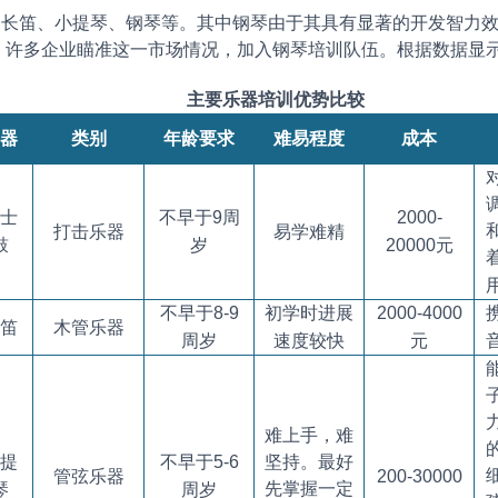
笛、小提琴、钢琴等。其中钢琴由于其具有显著的开发智力效
许多企业瞄准这一市场情况，加入钢琴培训队伍。根据数据显示，2
主要乐器培训优势比较
器
类别
年龄要求
难易程度
成本
士
不早于
9
周
2000-
打击乐器
易学难精
鼓
岁
20000
元
不早于
8-9
初学时进展
2000-4000
笛
木管乐器
周岁
速度较快
元
难上手，难
提
不早于
5-6
坚持。最好
管弦乐器
200-30000
先掌握一定
琴
周岁