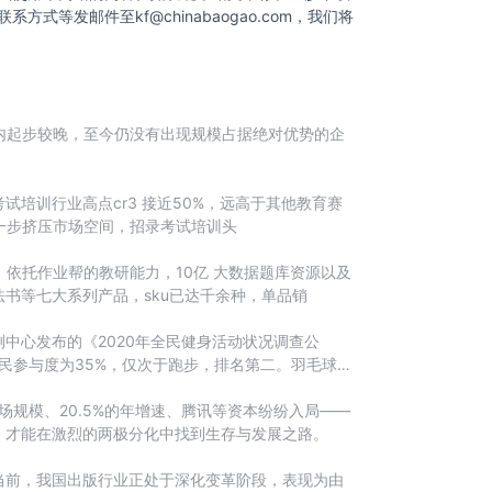
联系方式等发邮件至
kf@chinabaogao.com
，我们将
内起步较晚，至今仍没有出现规模占据绝对优势的企
培训行业高点cr3 接近50%，远高于其他教育赛
，进一步挤压市场空间，招录考试培训头
，依托作业帮的教研能力，10亿 大数据题库资源以及
书等七大系列产品，sku已达千余种，单品销
中心发布的《2020年全民健身活动状况调查公
民参与度为35%，仅次于跑步，排名第二。羽毛球运
场规模、20.5%的年增速、腾讯等资本纷纷入局——
，才能在激烈的两极分化中找到生存与发展之路。
前，我国出版行业正处于深化变革阶段，表现为‌由