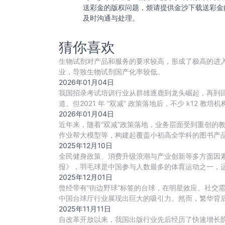
送彩金的版权问题，烦请提供金沙下载送彩金
及时沟通与处理。
猜你喜欢
生物试剂对产品和服务的要求较高，形成了极高的进
业，导致生物试剂国产化率较低。
2026年01月04日
我国招录考试培训行业从群雄逐鹿到龙头崛起，再到回
道。但2021 年 “双减” 政策落地后，不少 k1
2026年01月04日
近年来，随着“双减”政策落地，业务层面受到重创的
作业帮大模型等，构建起覆盖小初高全学科的图书产品
2025年12月10日
全民健身政策、消费升级浪潮与产业创新等多方面因素
报》，羽毛球是中国参与人数最多的体育运动之一，运
动
2025年12月01日
曾经带有“街边野球”标签的台球，在明星效应、社交需
中国台球厅行业展现出巨大的吸引力。然而，繁华背
2025年11月11日
自改革开放以来，我国出版行业先后经历了快速增长