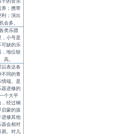
孩子的音乐
素养；携带
便利；演出
机会多。
各类乐团
里，小号是
不可缺的乐
器，地位较
高。
可以表达各
种不同的青
乐情端。是
乐器进修的
一个大平
台，经过钢
琴启蒙的孩
子进修其他
乐器会相对
容易。对儿