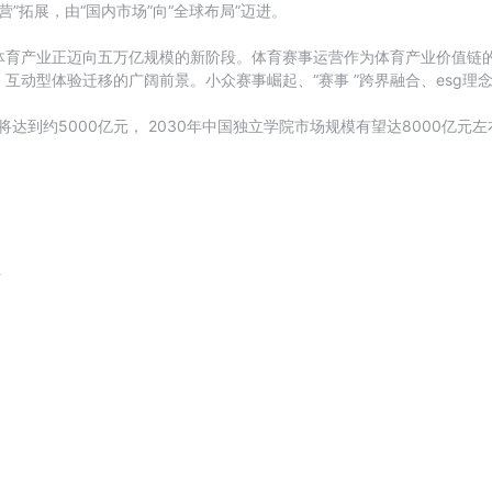
运营”拓展，由“国内市场”向“全球布局”迈进。
体育产业正迈向五万亿规模的新阶段。体育赛事运营作为体育产业价值链
互动型体验迁移的广阔前景。小众赛事崛起、“赛事 ”跨界融合、esg
达到约5000亿元， 2030年中国独立学院市场规模有望达8000亿元左
请