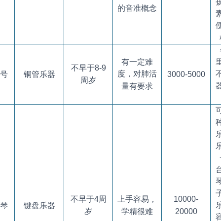
的音准概念
有一定难
不早于
8-9
度，对肺活
号
铜管乐器
3000-5000
周岁
量有要求
不早于
4
周
上手容易，
10000-
琴
键盘乐器
岁
学精很难
20000