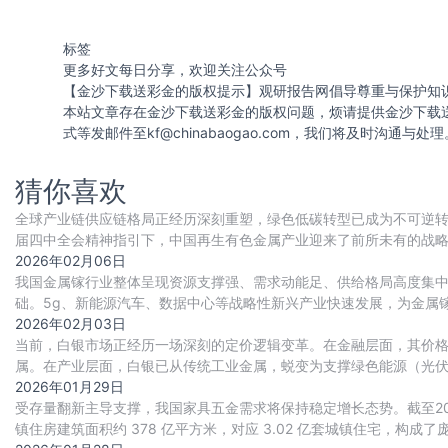
标签
更多好文每日分享，欢迎关注公众号
【金沙下载送彩金的版权提示】观研报告网倡导尊重与保护知
本站文章存在金沙下载送彩金的版权问题，烦请提供金沙下载
式等发邮件至
kf@chinabaogao.com
，我们将及时沟通与处理
猜你喜欢
全球产业链供应链格局正经历深刻重塑，绿色低碳转型已成为不可逆转的
届四中全会精神指引下，中国再生有色金属产业迎来了前所未有的战略
地位。根据有色金属协会和再生金属分会的
2026年02月06日
我国金属镓行业整体呈现资源支撑强、需求动能足、供给格局高度集
础。5g、新能源汽车、数据中心等战略性新兴产业快速发展，为金属
逐步回暖。此外，行业技术等壁垒高企，供给高
2026年02月03日
当前，白银市场正经历一场深刻的定价逻辑变革。在金融层面，其价
属。在产业层面，白银已从传统工业金属，蜕变为支撑绿色能源（光伏
长期增长曲线。市场供需因此步入持续短缺的新格
2026年01月29日
受存量翻新主导支撑，我国家具五金需求将保持稳定增长态势。截至2024
镇住房建筑面积约 378 亿平方米，对应 3.02 亿套城镇住宅，构成