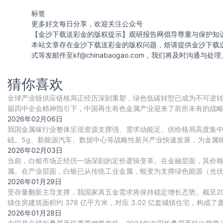
标签
更多好文每日分享，欢迎关注公众号
【金沙下载送彩金的版权提示】观研报告网倡导尊重与保护知
本站文章存在金沙下载送彩金的版权问题，烦请提供金沙下载
式等发邮件至
kf@chinabaogao.com
，我们将及时沟通与处理
猜你喜欢
全球产业链供应链格局正经历深刻重塑，绿色低碳转型已成为不可逆转的
届四中全会精神指引下，中国再生有色金属产业迎来了前所未有的战略
地位。根据有色金属协会和再生金属分会的
2026年02月06日
我国金属镓行业整体呈现资源支撑强、需求动能足、供给格局高度集
础。5g、新能源汽车、数据中心等战略性新兴产业快速发展，为金属
逐步回暖。此外，行业技术等壁垒高企，供给高
2026年02月03日
当前，白银市场正经历一场深刻的定价逻辑变革。在金融层面，其价
属。在产业层面，白银已从传统工业金属，蜕变为支撑绿色能源（光伏
长期增长曲线。市场供需因此步入持续短缺的新格
2026年01月29日
受存量翻新主导支撑，我国家具五金需求将保持稳定增长态势。截至2024
镇住房建筑面积约 378 亿平方米，对应 3.02 亿套城镇住宅，构成
2026年01月28日