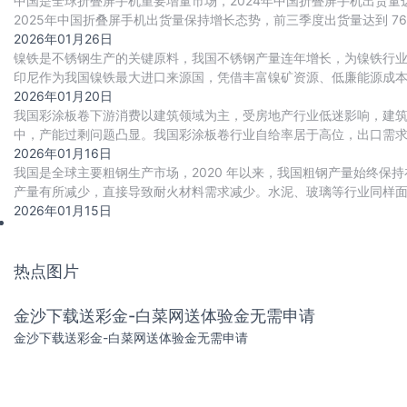
中国是全球折叠屏手机重要增量市场，2024年中国折叠屏手机出货量达91
2025年中国折叠屏手机出货量保持增长态势，前三季度出货量达到 76
导，其中蓝
2026年01月26日
镍铁是不锈钢生产的关键原料，我国不锈钢产量连年增长，为镍铁行
印尼作为我国镍铁最大进口来源国，凭借丰富镍矿资源、低廉能源成本
引发供需缺口，推动镍铁进口价格回升，进而传
2026年01月20日
我国彩涂板卷下游消费以建筑领域为主，受房地产行业低迷影响，建
中，产能过剩问题凸显。我国彩涂板卷行业自给率居于高位，出口需求
彩涂板卷行业打开新兴的增量市场空间。
2026年01月16日
我国是全球主要粗钢生产市场，2020 年以来，我国粗钢产量始终保
产量有所减少，直接导致耐火材料需求减少。水泥、玻璃等行业同样
2026年01月15日
热点图片
金沙下载送彩金-白菜网送体验金无需申请
金沙下载送彩金-白菜网送体验金无需申请