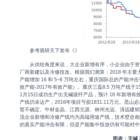
参考观研天下发布《
》
从供给角度来说，大企业新增有序，小企业由于资
厂商新建以及冷修技改。根据我们测算：2018 年主要
产能增加 16 和 5~6 万吨左右，重庆国际总的产能冲
效产能-2017年有效产能）。重庆三磊8.5 万吨产线
1月15日成功生产出无碱玻纤产品，预计 18 年新增有
产线仍未达产，2016年项目亏损1831.11万元。昆
暂不确定。中材金晶、江西元源、林州光远、清远建韬原
流企业新增和冷修产线均为高端用途产线，技术壁垒相对
的真实产能冲击有限，但是产能集中投放仍有可能对
图表：无碱 