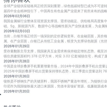
全球产业链供应链格局正经历深刻重塑，绿色低碳转型已成为不可逆转的
届四中全会精神指引下，中国再生有色金属产业迎来了前所未有的战略
地位。根据有色金属协会和再生金属分会的
2026年02月06日
我国金属镓行业整体呈现资源支撑强、需求动能足、供给格局高度集
础。5g、新能源汽车、数据中心等战略性新兴产业快速发展，为金属
逐步回暖。此外，行业技术等壁垒高企，供给高
2026年02月03日
当前，白银市场正经历一场深刻的定价逻辑变革。在金融层面，其价
属。在产业层面，白银已从传统工业金属，蜕变为支撑绿色能源（光伏
长期增长曲线。市场供需因此步入持续短缺的新格
2026年01月29日
受存量翻新主导支撑，我国家具五金需求将保持稳定增长态势。截至2024
镇住房建筑面积约 378 亿平方米，对应 3.02 亿套城镇住宅，构成
2026年01月28日
中国是全球折叠屏手机重要增量市场，2024年中国折叠屏手机出货量达91
2025年中国折叠屏手机出货量保持增长态势，前三季度出货量达到 76
导，其中蓝
2026年01月26日
镍铁是不锈钢生产的关键原料，我国不锈钢产量连年增长，为镍铁行
印尼作为我国镍铁最大进口来源国，凭借丰富镍矿资源、低廉能源成本
引发供需缺口，推动镍铁进口价格回升，进而传
2026年01月20日