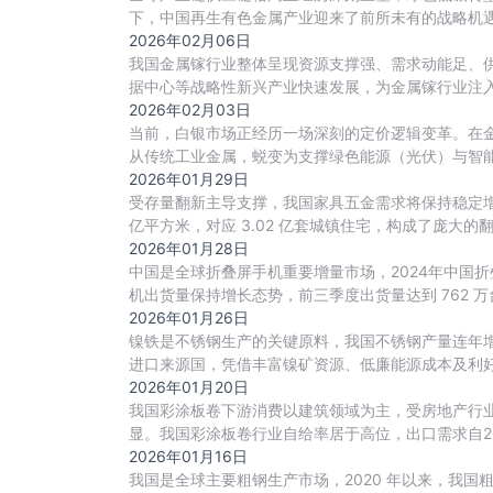
下，中国再生有色金属产业迎来了前所未有的战略机遇
2026年02月06日
我国金属镓行业整体呈现资源支撑强、需求动能足、
据中心等战略性新兴产业快速发展，为金属镓行业注入
2026年02月03日
当前，白银市场正经历一场深刻的定价逻辑变革。在
从传统工业金属，蜕变为支撑绿色能源（光伏）与智能
格
2026年01月29日
受存量翻新主导支撑，我国家具五金需求将保持稳定增长态
亿平方米，对应 3.02 亿套城镇住宅，构成了庞大的
2026年01月28日
中国是全球折叠屏手机重要增量市场，2024年中国折叠屏
机出货量保持增长态势，前三季度出货量达到 762 
2026年01月26日
镍铁是不锈钢生产的关键原料，我国不锈钢产量连年
进口来源国，凭借丰富镍矿资源、低廉能源成本及利好
传
2026年01月20日
我国彩涂板卷下游消费以建筑领域为主，受房地产行
显。我国彩涂板卷行业自给率居于高位，出口需求自2
2026年01月16日
我国是全球主要粗钢生产市场，2020 年以来，我国