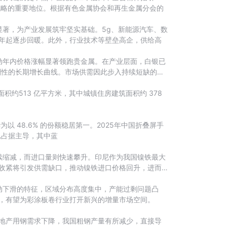
战略的重要地位。根据有色金属协会和再生金属分会的
著，为产业发展筑牢坚实基础。5g、新能源汽车、数
4年起逐步回暖。此外，行业技术等壁垒高企，供给高
动年内价格涨幅显著领跑贵金属。在产业层面，白银已
刚性的长期增长曲线。市场供需因此步入持续短缺的新
积约513 亿平方米，其中城镇住房建筑面积约 378
以 48.6% 的份额稳居第一。2025年中国折叠屏手
已占据主导，其中蓝
续缩减，而进口量则快速攀升。印尼作为我国镍铁最大
额收紧将引发供需缺口，推动镍铁进口价格回升，进而
动下滑的特征，区域分布高度集中，产能过剩问题凸
下，有望为彩涂板卷行业打开新兴的增量市场空间。
，房地产用钢需求下降，我国粗钢产量有所减少，直接导