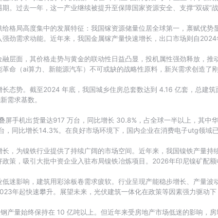
期。过去一年，这一产业继续被提升至保障国家资源安全、支撑“双碳”
供给格局高度集中的发展特征：我国镓资源储量位居全球第一，禀赋优势显
强劲需求动能。近年来，我国金属镓产量快速增长，出口市场则自202
金融层面，其价格走势与黄金的联动性日益凸显，投机属性强劲释放，推
革命（ai算力、新能源汽车）不可或缺的战略性原料，新兴需求创造了
势。截至2024 年底，我国城乡住房总套数达到 4.16 亿套，总建筑面
翻新需求基数。
手机出货量达917 万台，同比增长 30.8%，占全球一半以上，其中华为
万台，同比增长14.3%。在良好市场环境下，国内企业在消费电子utg领域
增长，为镍铁行业提供了持续广阔的市场空间。近年来，我国镍铁产量持
政策，吸引大批中资企业入驻布局镍铁冶炼项目。2026年印尼镍矿配
业低迷影响，建筑用彩涂板卷需求疲软。行业呈现产能稳步增长、产量波
023年起快速攀升。展望未来，光伏建筑一体化在政策等因素强力驱动
粗钢产量始终保持在 10 亿吨以上。但近年来受房地产市场低迷的影响