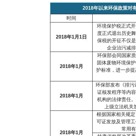
2018
年以来环保政策对
时间
环境保护税正式开
度正式退出历史舞
2018
年
1
月
1
日
保税的开征不仅是
企业治污减排
环保部会同国家质
固体废物环境保护
2018
年
1
月
护标准，进一步提
环保部发布《排污
证核发程序等内容
2018
年
1
月
机构的法律责任。
上级立法机关
根据国家相关规定
可证发放及管理工
常用有
2018
年
1
月