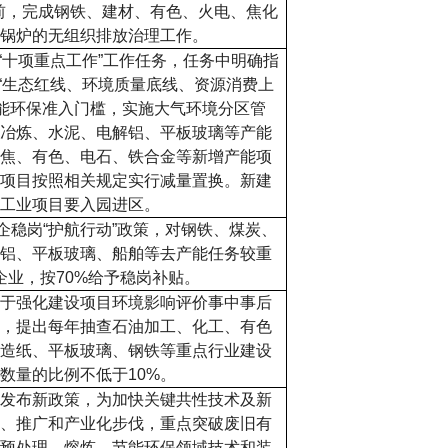
前，完成钢铁、建材、有色、火电、焦化
锅炉的无组织排放治理工作。
“
十项重点工作
”
工作任务，任务中明确指
“
生态红线、环境质量底线、资源消费上
能环保准入门槛，实施大气环境分区管
冶炼、水泥、电解铝、平板玻璃等产能
焦、有色、电石、铁合金等新增产能项
项目按照相关规定实行减量置换。新建
工业项目要入园进区。
企稳岗
“
护航行动
”
政策
，对钢铁、煤炭、
铝、平板玻璃、船舶等去产能任务较重
企业，按
70%
给予稳岗补贴。
于强化建设项目环境影响评价事中事后
，提出每年抽查石油加工、化工、有色
造纸、平板玻璃、钢铁等重点行业建设
数量的比例不低于
10%
。
发布新政策
，为加快关键共性技术及新
、推广和产业化步伐，重点突破废旧有
预处理、熔炼、节能环保领域技术和装