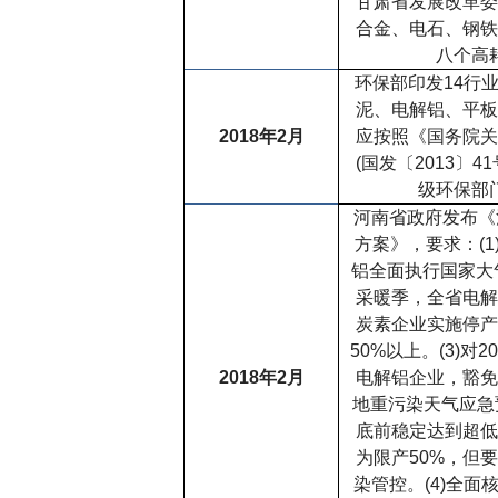
甘肃省
发展改革委
合金、电石、钢铁
八个高
环保部印发
14
行
泥、电解铝、平板
2018
年
2
月
应按照《国务院关
(
国发〔
2013
〕
41
级环保部
河南省政府发布《
方案》
，要求：
(1
铝全面执行国家大
采暖季，全省电解
炭素企业实施停产
50%
以上。
(3)
对
20
2018
年
2
月
电解铝企业，豁免
地重污染天气应急
底前稳定达到超低
为限产
50%
，但要
染管控。
(4)
全面