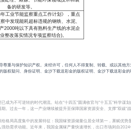
备的研发等。
8
年工业节能监察重点工作计划》，重点
监察中发现能耗超标违规的钢铁、水泥、
产
2000
吨以下具有熟料生产线的水泥企
业整改落实情况专项监察结合
)
。
导尊重与保护知识产权。未经许可，任何人不得复制、转载、或以其他方
的版权疑问、身份证明、金沙下载送彩金的版权证明、金沙下载送彩金的
已成为不可逆转的时代潮流。站在“十四五”圆满收官与“十五五”科学谋
期。过去一年，这一产业继续被提升至保障国家资源安全、支撑“双碳”
供给格局高度集中的发展特征：我国镓资源储量位居全球第一，禀赋优势显
强劲需求动能。近年来，我国金属镓产量快速增长，出口市场则自202