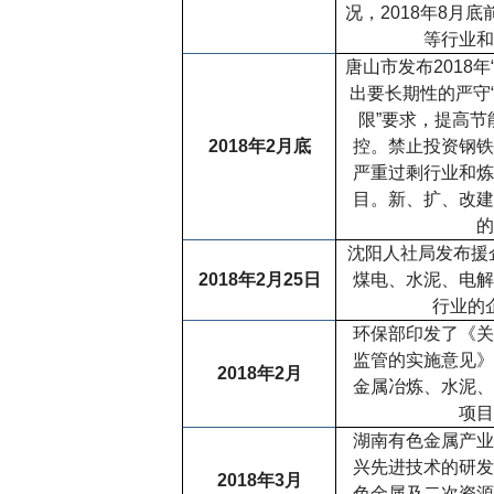
况，
2018
年
8
月底
等行业和
唐山市发布
2018
年
出要长期性的严守
限
”
要求，提高节
2018
年
2
月底
控。禁止投资钢铁
严重过剩行业和炼
目。新、扩、改建
的
沈阳人社局发布援
2018
年
2
月
25
日
煤电、水泥、电解
行业的
环保部印发了《关
监管的实施意见》
2018
年
2
月
金属冶炼、水泥、
项目
湖南有色金属产业
兴先进技术的研发
2018
年
3
月
色金属及二次资源