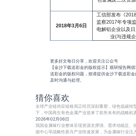
工信部发布《
201
监察
2017
年专项
2018
年
3
月
6
日
电解铝企业以及日
业
(
与违规企
更多好文每日分享，欢迎关注公众号
【金沙下载送彩金的版权提示】观研报告网倡
送彩金的版权问题，烦请提供金沙下载送彩金
及时沟通与处理。
猜你喜欢
全球产业链供应链格局正经历深刻重塑，绿色低碳转型
下，中国再生有色金属产业迎来了前所未有的战略机遇
2026年02月06日
我国金属镓行业整体呈现资源支撑强、需求动能足、
据中心等战略性新兴产业快速发展，为金属镓行业注入