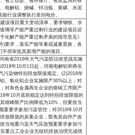
、省工信委、省环保厅、省质监局对铁
、电解铝、烧碱、锌冶炼、黄磷、水泥
耗能行业调整执行差别电价。
业建设项目重大变动清单，要求钢铁、水
玻璃等产能严重过剩行业的建设项目还
于化解产能严重过剩矛盾的指导意见》
号
)
要求，落实产能等量或减量置换，各
门不得审批其新增产能的项目。
河南省
2018
年大气污染防治攻坚战实施
)2018
年
10
月
1
日起，河南电解铝和再生
气污染物特别排放限值规定。
(2)2018
年
铝、氧化铝企业实施限产
30%
以上；对
；对有色金属再生企业的熔铸工序限产
18
年
10
月底前稳定达到特别排放限值的
其错峰限产比例降低为
10%
，但要按当
预案要求参加污染管控；对
2018
年
10
月
排放限值的炭素企业，豁免其由停产改
按当地重污染天气应急预案要求参加污
核实重点工业企业无组织排放治理完成情