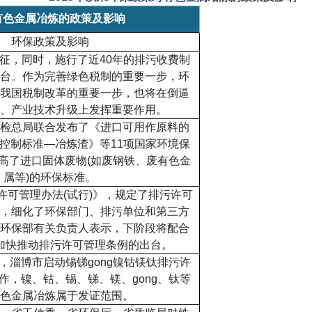
有色金属冶炼的政策及影响
环保政策及影响
征
，同时，施行了近
40
年的排污收费制
台。作为完善绿色税制的重要一步，环
我国税制改革的重要一步，也将在倒逼
、产业技术升级上发挥重要作用。
检总局联合发布了《进口可用作原料的
控制标准
—
冶炼渣》等
11
项国家环境保
高了进口固体废物
(
如废钢铁、废有色金
属等
)
的环保标准。
许可管理办法
(
试行
)
》
，规定了排污许可
，细化了环保部门、排污单位和第三方
环保部有关负责人表示，下阶段将配合
加快推动排污许可管理条例的出台。
，
淄博市启动锡锑
gong
镍钴镁钛排污许
作，镍、钴、锡、锑、镁、
gong
、钛等
色金属冶炼属于发证范围。