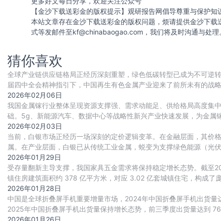
更多好文每日分享，欢迎关注公众号
【金沙下载送彩金的版权提示】观研报告网倡导尊重与保护知
本站文章存在金沙下载送彩金的版权问题，烦请提供金沙下载
式等发邮件至
kf@chinabaogao.com
，我们将及时沟通与处理
猜你喜欢
全球产业链供应链格局正经历深刻重塑，绿色低碳转型已成为不可逆转的
届四中全会精神指引下，中国再生有色金属产业迎来了前所未有的战略
地位。根据有色金属协会和再生金属分会的
2026年02月06日
我国金属镓行业整体呈现资源支撑强、需求动能足、供给格局高度集
础。5g、新能源汽车、数据中心等战略性新兴产业快速发展，为金属
逐步回暖。此外，行业技术等壁垒高企，供给高
2026年02月03日
当前，白银市场正经历一场深刻的定价逻辑变革。在金融层面，其价
属。在产业层面，白银已从传统工业金属，蜕变为支撑绿色能源（光伏
长期增长曲线。市场供需因此步入持续短缺的新格
2026年01月29日
受存量翻新主导支撑，我国家具五金需求将保持稳定增长态势。截至2024
镇住房建筑面积约 378 亿平方米，对应 3.02 亿套城镇住宅，构成
2026年01月28日
中国是全球折叠屏手机重要增量市场，2024年中国折叠屏手机出货量达91
2025年中国折叠屏手机出货量保持增长态势，前三季度出货量达到 76
导，其中蓝
2026年01月26日