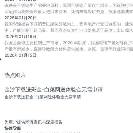
镍铁是不锈钢生产的关键原料，我国不锈钢产量连年增长，为镍铁行
印尼作为我国镍铁最大进口来源国，凭借丰富镍矿资源、低廉能源成本
引发供需缺口，推动镍铁进口价格回升，进而传
2026年01月20日
我国彩涂板卷下游消费以建筑领域为主，受房地产行业低迷影响，建
中，产能过剩问题凸显。我国彩涂板卷行业自给率居于高位，出口需求
彩涂板卷行业打开新兴的增量市场空间。
2026年01月16日
我国是全球主要粗钢生产市场，2020 年以来，我国粗钢产量始终保
产量有所减少，直接导致耐火材料需求减少。水泥、玻璃等行业同样
2026年01月15日
热点图片
金沙下载送彩金-白菜网送体验金无需申请
金沙下载送彩金-白菜网送体验金无需申请
为用户提供潮流资讯与深度报告
快速导航