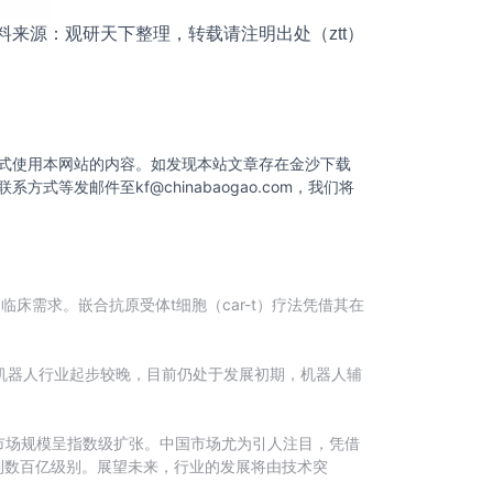
料来源：观研天下整理，转载请注明出处（ztt）
式使用本网站的内容。如发现本站文章存在金沙下载
联系方式等发邮件至
kf@chinabaogao.com
，我们将
需求。嵌合抗原受体t细胞（car-t）疗法凭借其在
手术机器人行业起步较晚，目前仍处于发展初期，机器人辅
市场规模呈指数级扩张。中国市场尤为引人注目，凭借
达到数百亿级别。展望未来，行业的发展将由技术突