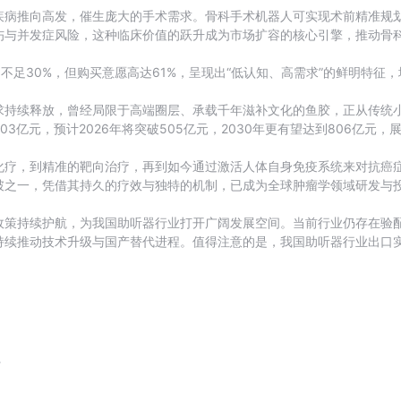
疾病推向高发，催生庞大的手术需求。骨科手术机器人可实现术前精准规
伤与并发症风险，这种临床价值的跃升成为市场扩容的核心引擎，推动骨
不足30%，但购买意愿高达61%，呈现出“低认知、高需求”的鲜明特征
求持续释放，曾经局限于高端圈层、承载千年滋补文化的鱼胶，正从传统
303亿元，预计2026年将突破505亿元，2030年更有望达到806亿元
化疗，到精准的靶向治疗，再到如今通过激活人体自身免疫系统来对抗癌
破之一，凭借其持久的疗效与独特的机制，已成为全球肿瘤学领域研发与
政策持续护航，为我国助听器行业打开广阔发展空间。当前行业仍存在验
续推动技术升级与国产替代进程。值得注意的是，我国助听器行业出口实现
请