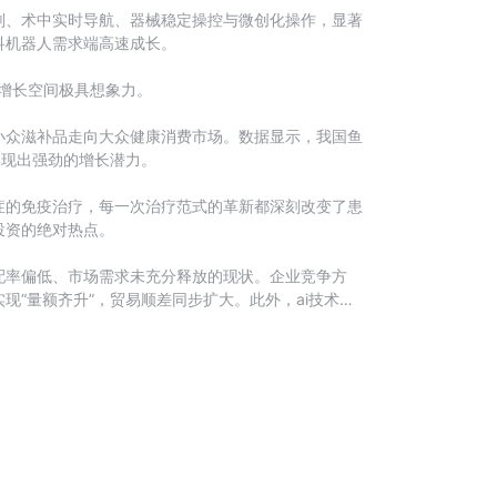
划、术中实时导航、器械稳定操控与微创化操作，显著
科机器人需求端高速成长。
，增长空间极具想象力。
小众滋补品走向大众健康消费市场。数据显示，我国鱼
，展现出强劲的增长潜力。
症的免疫治疗，每一次治疗范式的革新都深刻改变了患
投资的绝对热点。
配率偏低、市场需求未充分释放的现状。企业竞争方
“量额齐升”，贸易顺差同步扩大。此外，ai技术与