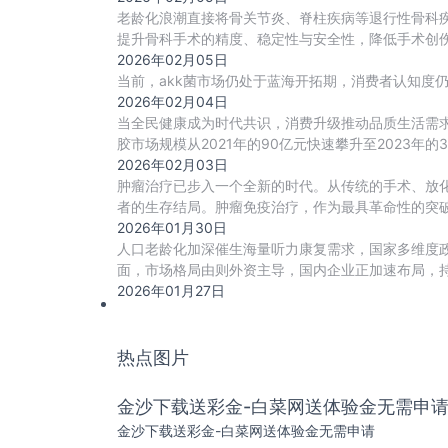
老龄化浪潮直接将骨关节炎、脊柱疾病等退行性骨科
提升骨科手术的精度、稳定性与安全性，降低手术创
2026年02月05日
当前，akk菌市场仍处于蓝海开拓期，消费者认知度仍
2026年02月04日
当全民健康成为时代共识，消费升级推动品质生活需
胶市场规模从2021年的90亿元快速攀升至2023年的
2026年02月03日
肿瘤治疗已步入一个全新的时代。从传统的手术、放
者的生存结局。肿瘤免疫治疗，作为最具革命性的突
2026年01月30日
人口老龄化加深催生海量听力康复需求，国家多维度
面，市场格局由则外资主导，国内企业正加速布局，持
助
2026年01月27日
热点图片
金沙下载送彩金-白菜网送体验金无需申
金沙下载送彩金-白菜网送体验金无需申请