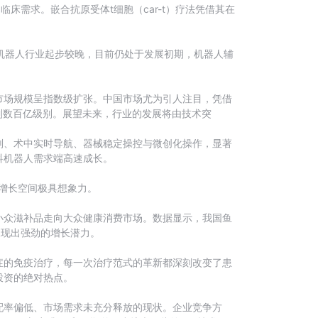
需求。嵌合抗原受体t细胞（car-t）疗法凭借其在
手术机器人行业起步较晚，目前仍处于发展初期，机器人辅
市场规模呈指数级扩张。中国市场尤为引人注目，凭借
达到数百亿级别。展望未来，行业的发展将由技术突
划、术中实时导航、器械稳定操控与微创化操作，显著
科机器人需求端高速成长。
，增长空间极具想象力。
小众滋补品走向大众健康消费市场。数据显示，我国鱼
，展现出强劲的增长潜力。
症的免疫治疗，每一次治疗范式的革新都深刻改变了患
投资的绝对热点。
配率偏低、市场需求未充分释放的现状。企业竞争方