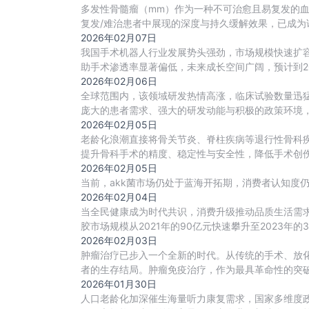
多发性骨髓瘤（mm）作为一种不可治愈且易复发的血
复发/难治患者中展现的深度与持久缓解效果，已成为
2026年02月07日
我国手术机器人行业发展势头强劲，市场规模快速扩容，
助手术渗透率显著偏低，未来成长空间广阔，预计到20
2026年02月06日
全球范围内，该领域研发热情高涨，临床试验数量迅
庞大的患者需求、强大的研发动能与积极的政策环境，
2026年02月05日
老龄化浪潮直接将骨关节炎、脊柱疾病等退行性骨科
提升骨科手术的精度、稳定性与安全性，降低手术创
2026年02月05日
当前，akk菌市场仍处于蓝海开拓期，消费者认知度仍
2026年02月04日
当全民健康成为时代共识，消费升级推动品质生活需
胶市场规模从2021年的90亿元快速攀升至2023年的
2026年02月03日
肿瘤治疗已步入一个全新的时代。从传统的手术、放
者的生存结局。肿瘤免疫治疗，作为最具革命性的突
2026年01月30日
人口老龄化加深催生海量听力康复需求，国家多维度