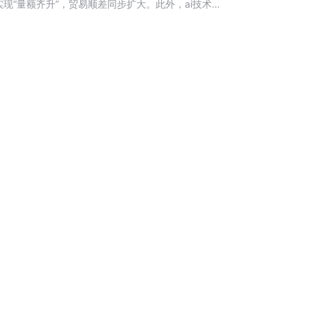
“量额齐升”，贸易顺差同步扩大。此外，ai技术与