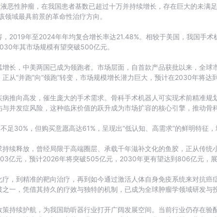
液恶性肿瘤，在我国患者基数已超过十万并持续增长，存在巨大的未满足临床
该领域最具前景的革命性治疗方向。
2019年至2024年年均复合增长率达21.48%。相较于美国，我国
30年其市场规模有望突破500亿元。
猛增长，中美两国已成为领跑者。市场层面，自首款产品获批以来，全球
正从“并跑”向“领跑”转变，市场规模增长潜力巨大，预计在2030年将
疾病推向高发，催生庞大的手术需求。骨科手术机器人可实现术前精准规
伤与并发症风险，这种临床价值的跃升成为市场扩容的核心引擎，推动骨
不足30%，但购买意愿高达61%，呈现出“低认知、高需求”的鲜明特征
求持续释放，曾经局限于高端圈层、承载千年滋补文化的鱼胶，正从传统
303亿元，预计2026年将突破505亿元，2030年更有望达到806亿元
化疗，到精准的靶向治疗，再到如今通过激活人体自身免疫系统来对抗癌
破之一，凭借其持久的疗效与独特的机制，已成为全球肿瘤学领域研发与
政策持续护航，为我国助听器行业打开广阔发展空间。当前行业仍存在验