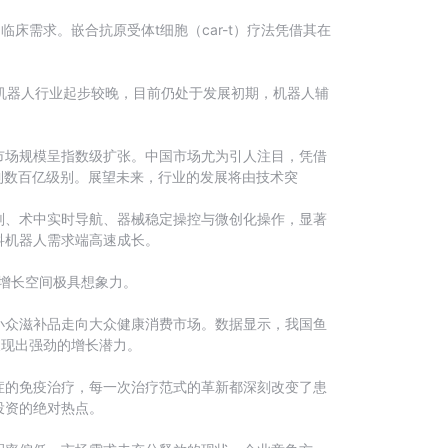
需求。嵌合抗原受体t细胞（car-t）疗法凭借其在
手术机器人行业起步较晚，目前仍处于发展初期，机器人辅
市场规模呈指数级扩张。中国市场尤为引人注目，凭借
达到数百亿级别。展望未来，行业的发展将由技术突
划、术中实时导航、器械稳定操控与微创化操作，显著
科机器人需求端高速成长。
，增长空间极具想象力。
小众滋补品走向大众健康消费市场。数据显示，我国鱼
，展现出强劲的增长潜力。
症的免疫治疗，每一次治疗范式的革新都深刻改变了患
投资的绝对热点。