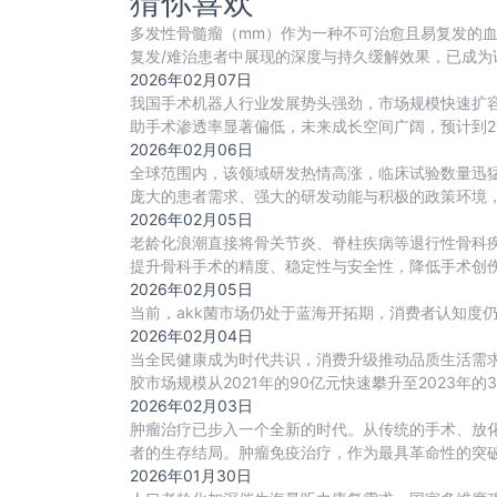
猜你喜欢
多发性骨髓瘤（mm）作为一种不可治愈且易复发的血
复发/难治患者中展现的深度与持久缓解效果，已成为
2026年02月07日
我国手术机器人行业发展势头强劲，市场规模快速扩容，
助手术渗透率显著偏低，未来成长空间广阔，预计到20
2026年02月06日
全球范围内，该领域研发热情高涨，临床试验数量迅
庞大的患者需求、强大的研发动能与积极的政策环境，
2026年02月05日
老龄化浪潮直接将骨关节炎、脊柱疾病等退行性骨科
提升骨科手术的精度、稳定性与安全性，降低手术创
2026年02月05日
当前，akk菌市场仍处于蓝海开拓期，消费者认知度仍
2026年02月04日
当全民健康成为时代共识，消费升级推动品质生活需
胶市场规模从2021年的90亿元快速攀升至2023年的
2026年02月03日
肿瘤治疗已步入一个全新的时代。从传统的手术、放
者的生存结局。肿瘤免疫治疗，作为最具革命性的突
2026年01月30日