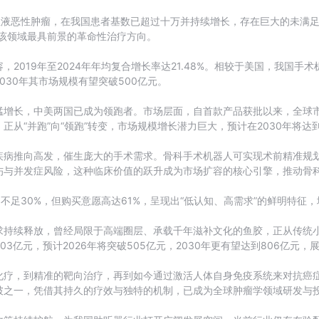
液恶性肿瘤，在我国患者基数已超过十万并持续增长，存在巨大的未满足临床
该领域最具前景的革命性治疗方向。
2019年至2024年年均复合增长率达21.48%。相较于美国，我国
30年其市场规模有望突破500亿元。
猛增长，中美两国已成为领跑者。市场层面，自首款产品获批以来，全球
正从“并跑”向“领跑”转变，市场规模增长潜力巨大，预计在2030年将
疾病推向高发，催生庞大的手术需求。骨科手术机器人可实现术前精准规
伤与并发症风险，这种临床价值的跃升成为市场扩容的核心引擎，推动骨
不足30%，但购买意愿高达61%，呈现出“低认知、高需求”的鲜明特征
求持续释放，曾经局限于高端圈层、承载千年滋补文化的鱼胶，正从传统
303亿元，预计2026年将突破505亿元，2030年更有望达到806亿元
化疗，到精准的靶向治疗，再到如今通过激活人体自身免疫系统来对抗癌
破之一，凭借其持久的疗效与独特的机制，已成为全球肿瘤学领域研发与