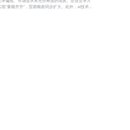
配率偏低、市场需求未充分释放的现状。企业竞争方
“量额齐升”，贸易顺差同步扩大。此外，ai技术与