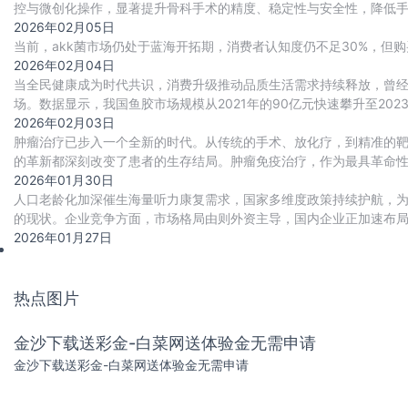
控与微创化操作，显著提升骨科手术的精度、稳定性与安全性，降低
需求端高速成长。
2026年02月05日
当前，akk菌市场仍处于蓝海开拓期，消费者认知度仍不足30%，但购
2026年02月04日
当全民健康成为时代共识，消费升级推动品质生活需求持续释放，曾
场。数据显示，我国鱼胶市场规模从2021年的90亿元快速攀升至2023
劲的增长潜力。
2026年02月03日
肿瘤治疗已步入一个全新的时代。从传统的手术、放化疗，到精准的
的革新都深刻改变了患者的生存结局。肿瘤免疫治疗，作为最具革命
对热点。
2026年01月30日
人口老龄化加深催生海量听力康复需求，国家多维度政策持续护航，
的现状。企业竞争方面，市场格局由则外资主导，国内企业正加速布局
齐升”，贸易顺差同步扩大。此外，ai技术与助
2026年01月27日
热点图片
金沙下载送彩金-白菜网送体验金无需申请
金沙下载送彩金-白菜网送体验金无需申请