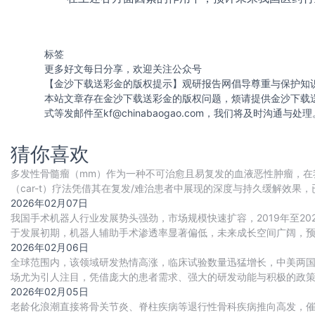
标签
更多好文每日分享，欢迎关注公众号
【金沙下载送彩金的版权提示】观研报告网倡导尊重与保护知
本站文章存在金沙下载送彩金的版权问题，烦请提供金沙下载
式等发邮件至
kf@chinabaogao.com
，我们将及时沟通与处理
猜你喜欢
多发性骨髓瘤（mm）作为一种不可治愈且易复发的血液恶性肿瘤，在
（car-t）疗法凭借其在复发/难治患者中展现的深度与持久缓解效果
2026年02月07日
我国手术机器人行业发展势头强劲，市场规模快速扩容，2019年至20
于发展初期，机器人辅助手术渗透率显著偏低，未来成长空间广阔，预计
2026年02月06日
全球范围内，该领域研发热情高涨，临床试验数量迅猛增长，中美两
场尤为引人注目，凭借庞大的患者需求、强大的研发动能与积极的政策环
级别。展望未来，行业的发展将由技术突
2026年02月05日
老龄化浪潮直接将骨关节炎、脊柱疾病等退行性骨科疾病推向高发，