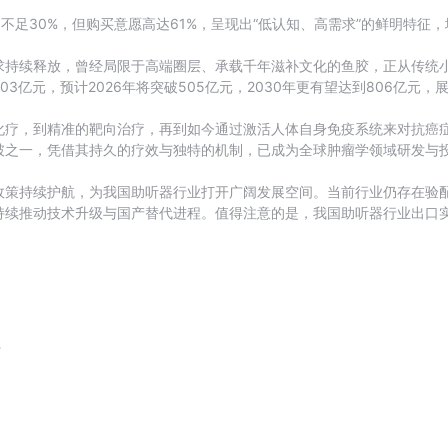
不足30%，但购买意愿高达61%，呈现出“低认知、高需求”的鲜明特征
求持续释放，曾经局限于高端圈层、承载千年滋补文化的鱼胶，正从传统
303亿元，预计2026年将突破505亿元，2030年更有望达到806亿元
化疗，到精准的靶向治疗，再到如今通过激活人体自身免疫系统来对抗癌
破之一，凭借其持久的疗效与独特的机制，已成为全球肿瘤学领域研发与
政策持续护航，为我国助听器行业打开广阔发展空间。当前行业仍存在验
续推动技术升级与国产替代进程。值得注意的是，我国助听器行业出口实现
请