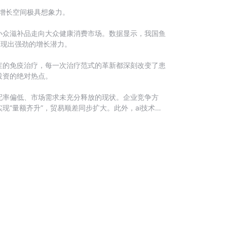
，增长空间极具想象力。
小众滋补品走向大众健康消费市场。数据显示，我国鱼
，展现出强劲的增长潜力。
症的免疫治疗，每一次治疗范式的革新都深刻改变了患
投资的绝对热点。
配率偏低、市场需求未充分释放的现状。企业竞争方
“量额齐升”，贸易顺差同步扩大。此外，ai技术与