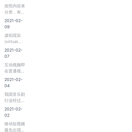
域，一批具
语言、影像
成类、婚恋
按照内容来
有一定规
等符号形态
交友类、脱
分类，有声
模、拥有各
的内容产品
口秀类、谈
阅读平台可
自竞争优势
以及提供各
2021-02-
话讨论类、
分为综合类
的代表性企
种信息服务
09
生活服务
平台和内容
业相继涌
的企业或机
类、娱乐报
虚拟现实
垂直类平
现，对在中
构按照市场
道类、单项
(virtual
台。其中综
国市场条件
化方式形成
艺术类、综
reality，简
合类有声阅
2021-02-
下发展数字
的企业集
艺晚会类
称vr)，是一
读平台可分
07
音乐产业进
群，在产业
等。
种可以创建
为直播类有
行了大量的
结构方面分
互动视频即
和体验虚拟
声阅读平台
探索和尝
为纸质媒
在普通视频
世界的计算
和点播类有
试。
体、电波媒
基础上添加
机仿真系
2021-02-
声阅读平
体、互联网
了体感反愧
统，它利用
04
台。
媒体、手机
剧情参与以
计算机生成
移动媒体
我国音乐剧
及内容探索
一种模拟环
等。近年
行业经过几
等互动方式
境，是一种
来，在传媒
十年的发展
的一种全新
2021-02-
多源信息融
产业整体格
已经形成了
的视频类
02
合的交互式
局深度调整
一定的规
型。互动视
的三维动态
移动短视频
和政策规制
模，各类与
频可分为互
视景和实体
最先出现在
的调整下，
音乐剧行业