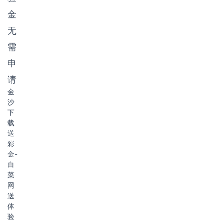
金
无
需
申
请
金
沙
下
载
送
彩
金-
白
菜
网
送
体
验