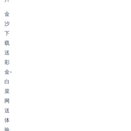
或美修后广
让我们看到
泛应用于社
了它的发展
金
交平台，主
潜力。
要分为社交
沙
类、资讯
类、推广类
下
三大类型，
载
而移动短视
频行业因其
送
创作门槛
彩
低、场景便
捷等特征而
金-
受到网民追
白
捧。
菜
网
送
体
验