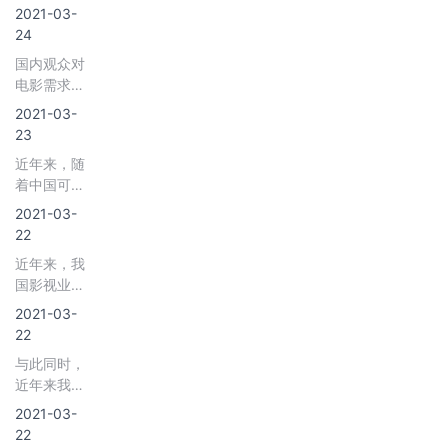
年，我国网
作精良、符
2021-03-
络文学行业
合国家相关
24
市场规模为
政策法规的
国内观众对
455.4亿
电影。按电
电影需求增
元，较上年
影内容分
长的同时，
同比增长
2021-03-
类，网络大
对国内影视
5.4%；
23
电影同院线
特效要求亦
2020年，我
电影一样可
近年来，随
不断提高。
国网络文学
分为爱情
着中国可支
国内市场上
行业市场规
片、剧情
配收入的持
受观众诟病
2021-03-
模为460.1亿
片、喜剧
续上升，影
的“五毛特效”
22
元，较上年
片、犯罪
视娱乐对人
应有所改
同比增长
片、悬疑
近年来，我
们的生活日
观。就电影
1%。
片、魔幻片
国影视业在
益重要。
后期、特效
等类型。
居民收入稳
2019年中国
2021-03-
制作方面来
步提高以及
影视娱乐行
22
看，情况有
消费升级的
业市场规模
所改善，开
与此同时，
驱动下持续
达到2131亿
始有影视制
近年来我国
保持快速增
元左右。其
作公司注重
网络综艺节
长的态势。
2021-03-
中，电影市
影视特效，
目市场规模
根据数据显
22
场的份额为
让特效公司
呈增长态