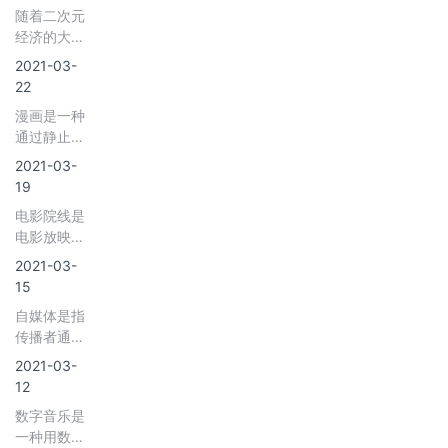
示，2019年
38.6%；连
从影视项目
随着二次元
势。根据数
我国影院数
续剧市场的
筹备期就开
经济的大规
据显示，
量和影院影
份额为
始介入（如
模崛起以及
2019年我国
2021-03-
幕已经分别
61.4%。未
《战狼
国家对盗版
网络综艺节
22
达到了1.24
来，随着人
2》），参与
作品打击力
目规模达到
万家和6.98
们历年的提
漫画是一种
电影的制作
度的不断增
162亿元，同
万块，增速
升以及新技
通过静止图
全程，在拍
强，我国动
比增长
均在10%以
术的应用，
像来表达思
摄过程中与
漫行业迎来
2021-03-
17%。预计
上；2020年
影视娱乐行
想的媒介，
导演沟通特
了春天，
19
未来我国网
在疫情影响
业将会持续
通常与文本
效需求，与
2019年我国
络综艺节目
下将有所下
电影院线是
发展。
或其他视觉
制作团队融
动漫产业总
市场规模将
降。
电影放映行
信息相结
合，共同为
产值达到
继续扩大，
业中一种具
合，采用并
2021-03-
特效制作把
1941亿元，
发展前景广
有垄断性的
列的一系列
15
关。
同比增长
阔。
经营体制，
图像形式，
13.4%，泛
自媒体是指
即经营者通
利用气泡、
二次元用户
传播者通过
过掌握相当
字幕和拟声
规模为3.9亿
信息化手
数量的电影
2021-03-
词之类的文
人，同比增
段，从独特
院，在某一
12
字内容来传
长12.1%。
的角度向用
城市或地区
达对话、声
数字音乐是
户传播信息
建立电影放
音效果或其
一种用数字
的一种新型
映网络，垄