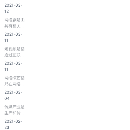
他信息。
格式存储
媒体。按照
2021-03-
断某一新版
的，可以通
表现方式划
12
影片的公
过网络来传
分，自媒体
映，从而获
网络剧是由
输的音乐。
可分为图文
取巨额经济
具有相关资
无论被下
自媒体、音
利益的经营
质的制作主
载、复制、
2021-03-
频自媒体和
体制。按资
体，如视频
播放多少
11
视频自媒
产属性划
网站、影视
遍，其品质
体。按照运
分，我国电
短视频是指
制作公司
都不会发生
营者划分，
影院线可分
通过互联网
等，针对互
变化。数字
自媒体可分
为地产系院
传播，在各
联网用户制
2021-03-
音乐产业己
为个人自媒
线、国企系
种新媒体平
作的、以网
11
经确立了它
体、类商业
院线以及城
台上播放
络作为主要
在我国数字
自媒体和传
网络综艺指
市院线。
的，时长在5
播出渠道的
内容产业中
统衍生自媒
只在网络平
分钟以内的
电视剧集。
的重要地
体。
台播出的综
短片视频。
2021-03-
位，传统音
艺节目。网
按内容应用
04
乐产业、电
络综艺可分
划分，短视
信运营企业
传媒产业是
为文化科技
频可分为社
和数字技术
生产和传播
类、互动娱
交娱乐类短
新贵们争相
各种以文
乐类、真人
2021-02-
视频和资讯
进入这一领
字、图片、
秀、竞秀养
23
类短视频。