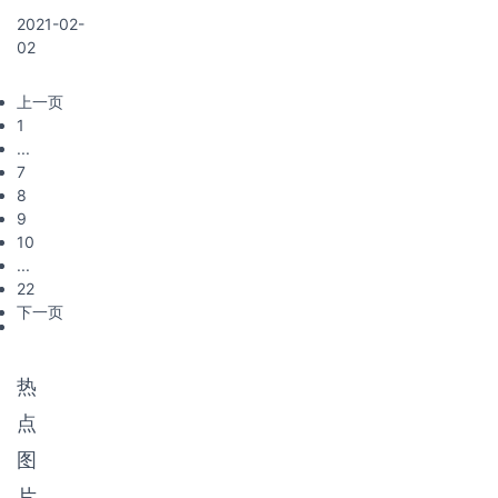
动类节目视
行为的系统
美国，由美
核心产业规
相关的剧场
2021-02-
频和广告互
仿真，使用
国公司viddy
模保持稳健
管理、文化
02
动视频。其
户沉浸到该
在2011年发
增长。根据
传媒、互联
中互动类节
环境中。增
布一款移动
数据显示，
网公司发展
目视频互动
强现实
上一页
短视频社交
2019年中国
迅猛，业务
模式包括分
(augmented
1
应用产品，
传媒产业规
覆盖已经相
支剧情、信
reality，简
...
主打及时摄
模达
当全面。如
息探索、多
称ar)，是一
7
制、快速编
22887.8亿
今随着音乐
视角探索、
种实时地计
8
辑与实时分
元，同比增
剧逐渐被观
隐藏剧情；
算摄影机影
9
享；同年，
长9.2%。
众接受和喜
广告互动视
像的位置及
10
中国2011年
爱，人们对
频互动模式
角度并加上
...
推出秒拍，
音乐剧也有
包括选择
相应图像的
22
自此拉开短
了更多的需
类、手势互
技术，这种
下一页
视频序幕。
求。近两
动类。
技术的目标
移动短视频
年，音乐剧
是在屏幕上
是指使用智
的票房收
把虚拟世界
热
能手机拍摄
入、观众数
套在现实世
往往时间不
量、引进剧
点
界并进行互
超过30秒的
目数等都有
动。
图
视频，可通
了一个质的
过快速编辑
增长，更是
片