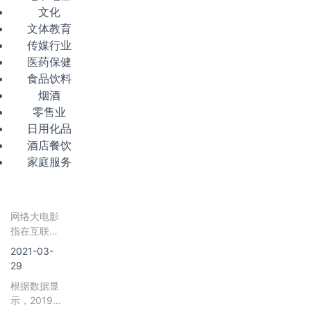
文化
文体教育
传媒行业
医药保健
食品饮料
烟酒
零售业
日用化品
酒店餐饮
家庭服务
网络大电影
指在互联网
首发，时长
2021-03-
超过60分钟
29
且具备完整
根据数据显
的电影结构
示，2019
与容量、制