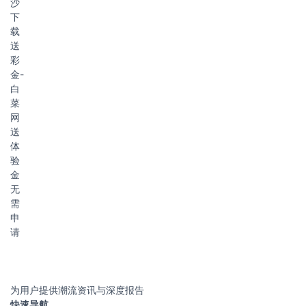
沙
下
载
送
彩
金-
白
菜
网
送
体
验
金
无
需
申
请
为用户提供潮流资讯与深度报告
快速导航