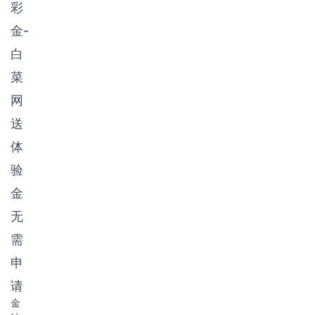
彩
金-
白
菜
网
送
体
验
金
无
需
申
请
金