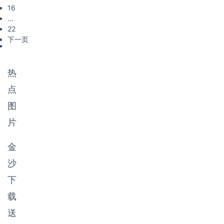
16
...
22
下一页
热
点
图
片
金
沙
下
载
送