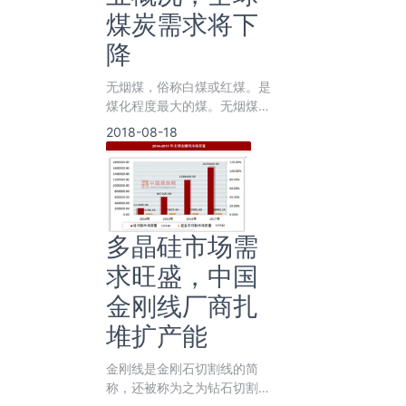
煤炭需求将下
降
无烟煤，俗称白煤或红煤。是
煤化程度最大的煤。无烟煤固
定碳含量高，挥发分产率低，
2018-08-18
密度大，硬度大
多晶硅市场需
求旺盛，中国
金刚线厂商扎
堆扩产能
金刚线是金刚石切割线的简
称，还被称为之为钻石切割线