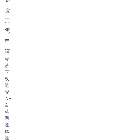
金
无
需
申
请
金
沙
下
载
送
彩
金-
白
菜
网
送
体
验