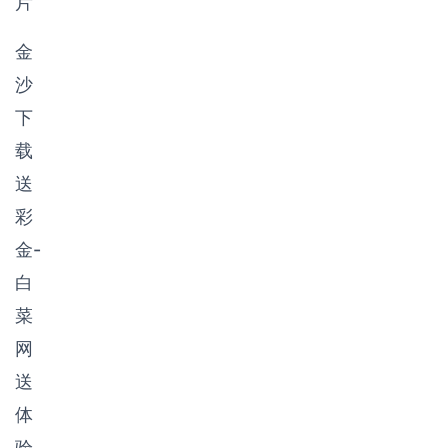
片
金
沙
下
载
送
彩
金-
白
菜
网
送
体
验