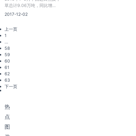
草总计9.06万吨，同比增
51.33%；进口金额总计
2017-12-02
3005.34万美元，同比增
43.95%。5月中国进口燕麦
上一页
1
...
58
59
60
61
62
63
下一页
热
点
图