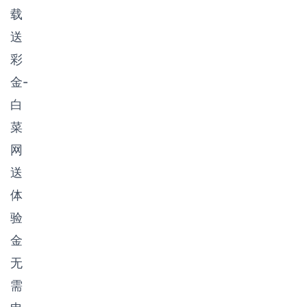
载
送
彩
金-
白
菜
网
送
体
验
金
无
需