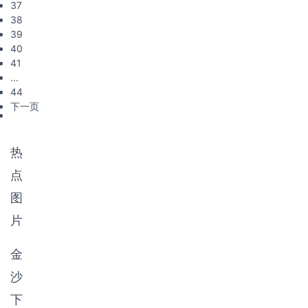
37
38
39
40
41
...
44
下一页
热
点
图
片
金
沙
下