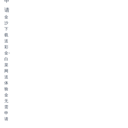
申
请
金
沙
下
载
送
彩
金-
白
菜
网
送
体
验
金
无
需
申
请