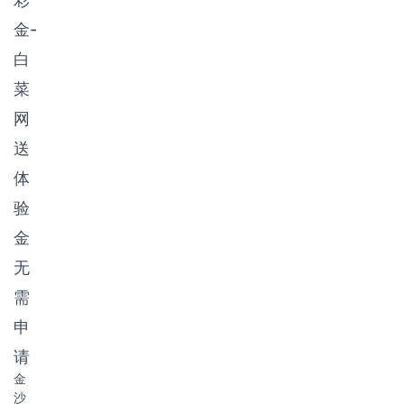
金-
白
菜
网
送
体
验
金
无
需
申
请
金
沙