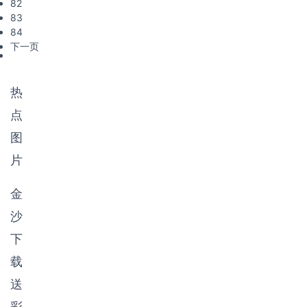
82
83
84
下一页
热
点
图
片
金
沙
下
载
送
彩