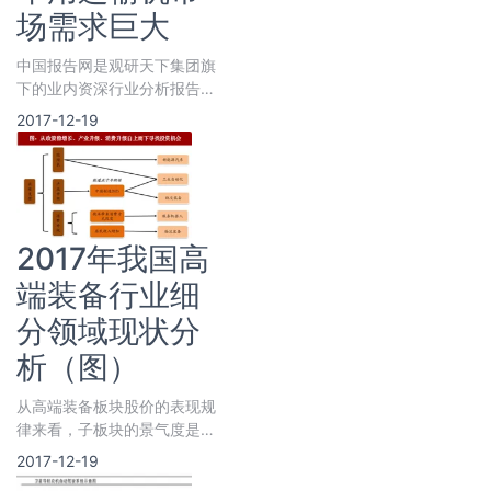
场需求巨大
中国报告网是观研天下集团旗
下的业内资深行业分析报告、
市场深度调研报告提供商与综
2017-12-19
合行业信息门户。《2020年
中国再生铝合金锭行业投资分
析报告-市场深度分析与未来
趋势研究》涵盖行业最新数
据，市场热点，政策规划，竞
争情报，市场前景预测，投资
2017年我国高
策略等内容。
端装备行业细
分领域现状分
析（图）
从高端装备板块股价的表现规
律来看，子板块的景气度是股
价表现的主要因素，精选子板
2017-12-19
块和个股成为高端装备板块投