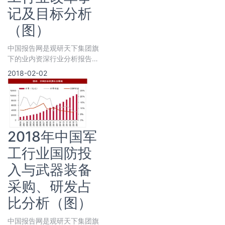
记及目标分析
（图）
中国报告网是观研天下集团旗
下的业内资深行业分析报告、
市场深度调研报告提供商与综
2018-02-02
合行业信息门户。《2020年
中国银亮钢行业投资分析报
告-行业运营态势与发展趋势
预测》涵盖行业最新数据，市
场热点，政策规划，竞争情
报，市场前景预测，投资策略
2018年中国军
等内容。
工行业国防投
入与武器装备
采购、研发占
比分析（图）
中国报告网是观研天下集团旗