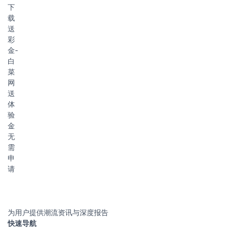
下
载
送
彩
金-
白
菜
网
送
体
验
金
无
需
申
请
为用户提供潮流资讯与深度报告
快速导航