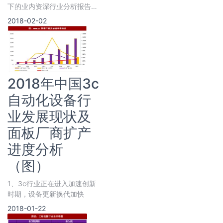
下的业内资深行业分析报告、
市场深度调研报告提供商与综
2018-02-02
合行业信息门户。《2020年
中国钢铁熔炼行业投资分析报
告-行业运营态势与发展前景
预测》涵盖行业最新数据，市
场热点，政策规划，竞争情
报，市场前景预测，投资策略
2018年中国3c
等内容。
自动化设备行
业发展现状及
面板厂商扩产
进度分析
（图）
1、3c行业正在进入加速创新
时期，设备更新换代加快
2018-01-22